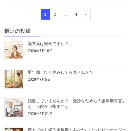
投
ペ
ペ
ペ
1
2
…
4
»
稿
ー
ー
ー
ジ
ジ
ジ
の
最近の投稿
ペ
漢方薬は安全ですか？
ー
2026年7月19日
ジ
送
り
更年期、ひと休みしてみませんか？
2026年7月5日
我慢していませんか？「受診をためらう更年期障害」
と、当院が目指すこと
2026年6月21日
漢方で乗り切る更年期！あなたにぴったりのオーダー