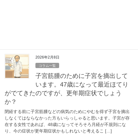
ほっと一息：皆さんの考える更年
期
皆さんは「こうねんき」と言われて、頭の中でどのような漢字を
思い浮かべますか？ 一般的には「更年期」と書きますが、この時
期の捉え方は決して一つではありません。実は、当てはめる漢字
によって、その意味合いは驚くほど豊かに広がり […]
2026年2月8日
コラム一覧
子宮筋腫のために子宮を摘出して
います。47歳になって最近ほてり
がでてきたのですが、更年期症状でしょう
か？
閉経する前に子宮筋腫などの病気のためにやむを得ず子宮を摘出
しなくてはならなかった方もいらっしゃると思います。子宮が存
在する女性であれば、48歳になってそろそろ月経が不規則にな
り、今の症状が更年期症状かもしれないと考えるこ […]