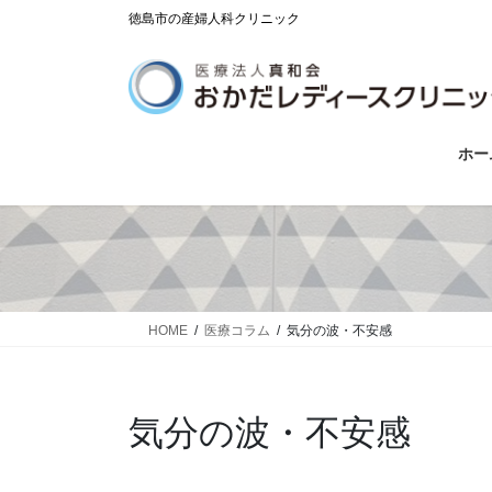
コ
ナ
徳島市の産婦人科クリニック
ン
ビ
テ
ゲ
ン
ー
ツ
シ
に
ョ
ホー
移
ン
動
に
移
動
HOME
医療コラム
気分の波・不安感
気分の波・不安感