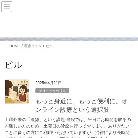
コ
ナ
ン
ビ
テ
ゲ
ン
ー
医療コラム
ツ
シ
に
ョ
移
ン
HOME
医療コラム
ピル
動
に
移
動
ピル
2025年4月21日
クリニックの視点
もっと身近に、もっと便利に。オ
ンライン診療という選択肢
土曜外来の「混雑」という課題 当院では、平日にお時間を取るの
が難しい方のため、土曜日の診療を行っております。ありがたい
ことに多くの方にご利用いただいていますが、混雑により長時間