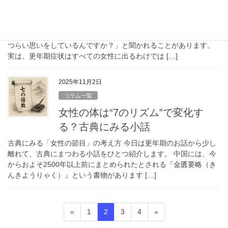
らわれるのでしょうか？
全員に症状が出るわけではありません 更年期のお話をしている
と、患者さんからよく「更年期の時期の女性は、皆さんこんなに
つらい思いをしているんですか？」と聞かれることがあります。
実は、更年期症状はすべての女性に出るわけでは […]
2025年11月2日
コラム一覧
女性の体は“7のリズム”で変化す
る？古典にみる小話
古典にみる「女性の節目」の考え方 今日は更年期のお話から少し
離れて、古典にまつわる小話をひとつ紹介します。 中国には、今
からおよそ2500年以上前にまとめられたとされる『金匱要略（き
んきようりゃく）』という書物があります […]
投
ペ
ペ
ペ
ペ
«
1
2
3
4
»
稿
ー
ー
ー
ー