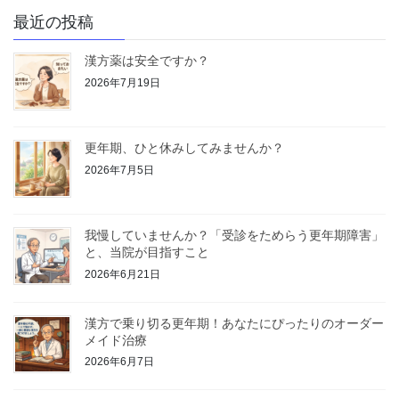
ジ
ジ
ジ
ジ
の
最近の投稿
ペ
漢方薬は安全ですか？
ー
2026年7月19日
ジ
送
り
更年期、ひと休みしてみませんか？
2026年7月5日
我慢していませんか？「受診をためらう更年期障害」
と、当院が目指すこと
2026年6月21日
漢方で乗り切る更年期！あなたにぴったりのオーダー
メイド治療
2026年6月7日