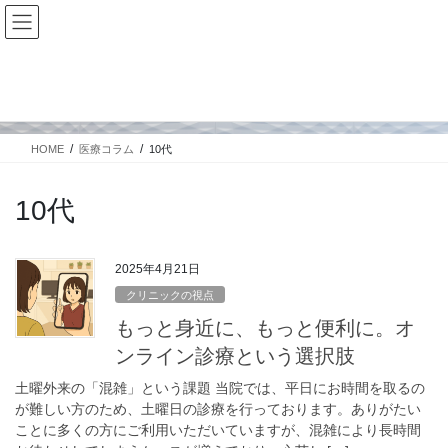
コ
ナ
ン
ビ
テ
ゲ
ン
ー
医療コラム
ツ
シ
に
ョ
移
ン
HOME
医療コラム
10代
動
に
移
動
10代
2025年4月21日
クリニックの視点
もっと身近に、もっと便利に。オ
ンライン診療という選択肢
土曜外来の「混雑」という課題 当院では、平日にお時間を取るの
が難しい方のため、土曜日の診療を行っております。ありがたい
ことに多くの方にご利用いただいていますが、混雑により長時間