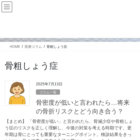
コ
ナ
ン
ビ
テ
ゲ
ン
ー
医療コラム
ツ
シ
に
ョ
移
ン
HOME
医療コラム
骨粗しょう症
動
に
移
動
骨粗しょう症
2025年7月13日
コラム一覧
骨密度が低いと言われたら…将来
の骨折リスクとどう向き合う？
【まとめ】 「骨密度が低い」と言われたら、骨減少症や骨粗しょ
う症のリスクを正しく理解し、今後の対策を考える時期です。更
年期は骨にとっても重要なターニングポイント。検診結果をきっ