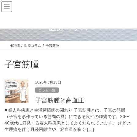
コ
ナ
ン
ビ
テ
ゲ
ン
ー
医療コラム
ツ
シ
に
ョ
移
ン
HOME
医療コラム
子宮筋腫
動
に
移
動
子宮筋腫
2026年5月23日
コラム一覧
子宮筋腫と高血圧
■ 婦人科疾患と生活習慣病の関わり 子宮筋腫とは、子宮の筋層
（子宮を形作っている筋肉の層）にできる良性の腫瘍です。30〜
40歳代に好発する婦人科疾患としてよく知られています。 ひどい
生理痛を伴う月経困難症や、経血量が多く […]