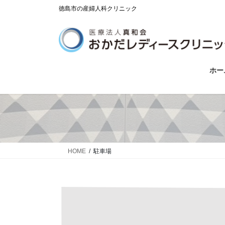
コ
ナ
徳島市の産婦人科クリニック
ン
ビ
テ
ゲ
ン
ー
ツ
シ
に
ョ
ホー
移
ン
動
に
移
動
HOME
駐車場