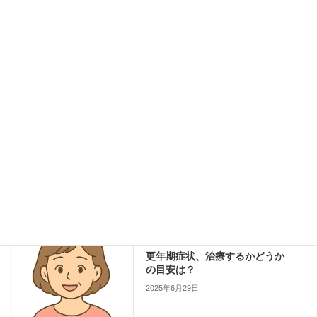
新年のごあいさつ－コラム活用のすすめ－
2026年1月1日
もっと身近に、もっと便利に。オンライン診療という選択肢
2025年4月21日
コラム一覧
、
子宮がんと予防医療
カテゴリー
HPV
子宮頸がん
岡田医師
検診
タグ
コラム一覧
前の記事
更年期症状、治療するかどうか
の目安は？
2025年6月29日